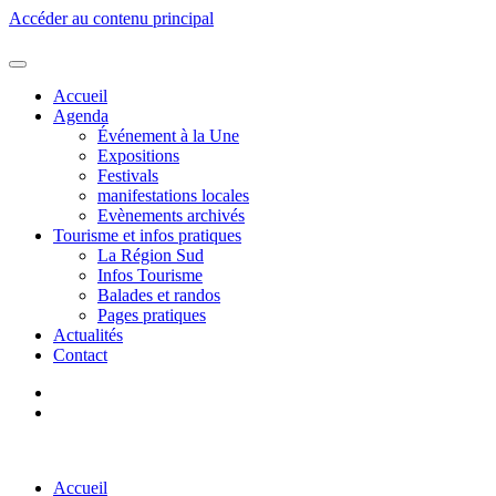
Accéder au contenu principal
Accueil
Agenda
Événement à la Une
Expositions
Festivals
manifestations locales
Evènements archivés
Tourisme et infos pratiques
La Région Sud
Infos Tourisme
Balades et randos
Pages pratiques
Actualités
Contact
Accueil