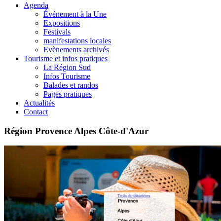
Agenda
Événement à la Une
Expositions
Festivals
manifestations locales
Evènements archivés
Tourisme et infos pratiques
La Région Sud
Infos Tourisme
Balades et randos
Pages pratiques
Actualités
Contact
Région Provence Alpes Côte-d'Azur