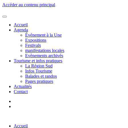
Accéder au contenu principal
Accueil
Agenda
Événement à la Une
Expositions
Festivals
manifestations locales
Evènements archivés
Tourisme et infos pratiques
La Région Sud
Infos Tourisme
Balades et randos
Pages pratiques
Actualités
Contact
Accueil