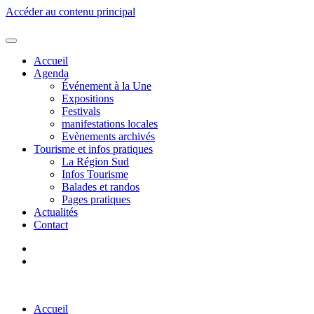
Accéder au contenu principal
Accueil
Agenda
Événement à la Une
Expositions
Festivals
manifestations locales
Evènements archivés
Tourisme et infos pratiques
La Région Sud
Infos Tourisme
Balades et randos
Pages pratiques
Actualités
Contact
Accueil