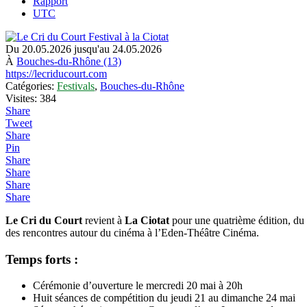
Rapport
UTC
Du 20.05.2026 jusqu'au 24.05.2026
À
Bouches-du-Rhône (13)
https://lecriducourt.com
Catégories:
Festivals
,
Bouches-du-Rhône
Visites: 384
Share
Tweet
Share
Pin
Share
Share
Share
Share
Le Cri du Court
revient à
La Ciotat
pour une quatrième édition, du
des rencontres autour du cinéma à l’Eden-Théâtre Cinéma.
Temps forts :
Cérémonie d’ouverture le mercredi 20 mai à 20h
Huit séances de compétition du jeudi 21 au dimanche 24 mai