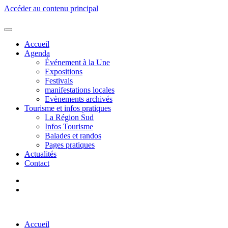
Accéder au contenu principal
Accueil
Agenda
Événement à la Une
Expositions
Festivals
manifestations locales
Evènements archivés
Tourisme et infos pratiques
La Région Sud
Infos Tourisme
Balades et randos
Pages pratiques
Actualités
Contact
Accueil