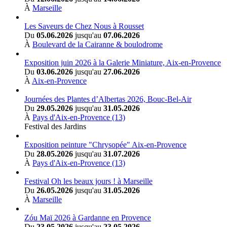
À
Marseille
Les Saveurs de Chez Nous à Rousset
Du
05.06.2026
jusqu'au
07.06.2026
À
Boulevard de la Cairanne & boulodrome
Exposition juin 2026 à la Galerie Miniature, Aix-en-Provence
Du
03.06.2026
jusqu'au
27.06.2026
À
Aix-en-Provence
Journées des Plantes d’Albertas 2026, Bouc-Bel-Air
Du
29.05.2026
jusqu'au
31.05.2026
À
Pays d'Aix-en-Provence (13)
Festival des Jardins
Exposition peinture "Chrysopée" Aix-en-Provence
Du
28.05.2026
jusqu'au
31.07.2026
À
Pays d'Aix-en-Provence (13)
Festival Oh les beaux jours ! à Marseille
Du
26.05.2026
jusqu'au
31.05.2026
À
Marseille
Zóu Maï 2026 à Gardanne en Provence
Du
23.05.2026
jusqu'au
23.05.2026