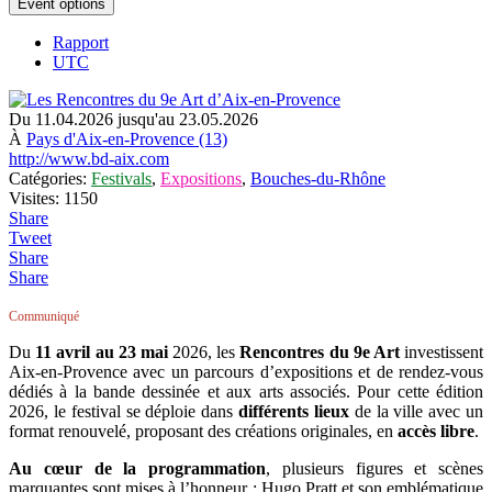
Event options
Rapport
UTC
Du 11.04.2026 jusqu'au 23.05.2026
À
Pays d'Aix-en-Provence (13)
http://www.bd-aix.com
Catégories:
Festivals
,
Expositions
,
Bouches-du-Rhône
Visites: 1150
Share
Tweet
Share
Share
Communiqué
Du
11 avril au 23 mai
2026, les
Rencontres du 9e Art
investissent
Aix-en-Provence avec un parcours d’expositions et de rendez-vous
dédiés à la bande dessinée et aux arts associés. Pour cette édition
2026, le festival se déploie dans
différents lieux
de la ville avec un
format renouvelé, proposant des créations originales, en
accès libre
.
Au cœur de la programmation
, plusieurs figures et scènes
marquantes sont mises à l’honneur : Hugo Pratt et son emblématique