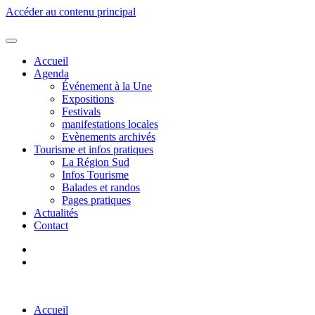
Accéder au contenu principal
Accueil
Agenda
Événement à la Une
Expositions
Festivals
manifestations locales
Evènements archivés
Tourisme et infos pratiques
La Région Sud
Infos Tourisme
Balades et randos
Pages pratiques
Actualités
Contact
Accueil