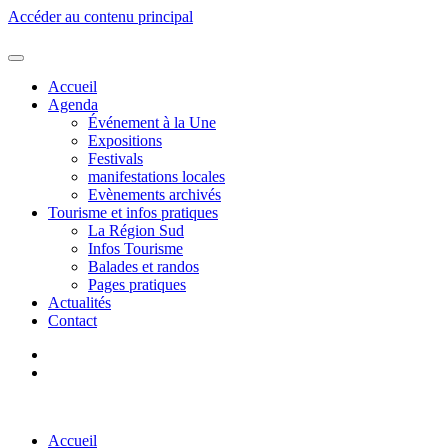
Accéder au contenu principal
Accueil
Agenda
Événement à la Une
Expositions
Festivals
manifestations locales
Evènements archivés
Tourisme et infos pratiques
La Région Sud
Infos Tourisme
Balades et randos
Pages pratiques
Actualités
Contact
Accueil