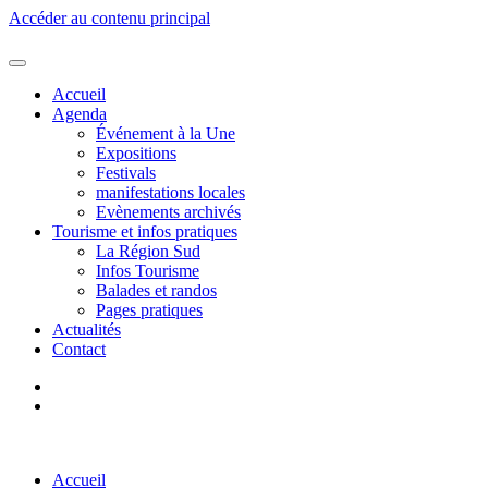
Accéder au contenu principal
Accueil
Agenda
Événement à la Une
Expositions
Festivals
manifestations locales
Evènements archivés
Tourisme et infos pratiques
La Région Sud
Infos Tourisme
Balades et randos
Pages pratiques
Actualités
Contact
Accueil