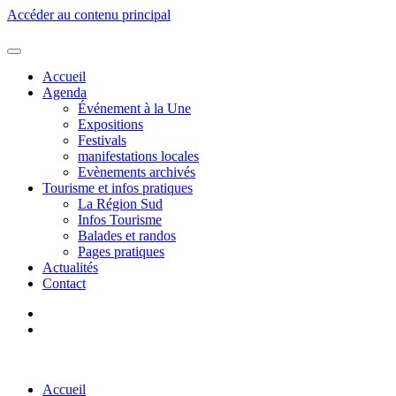
Accéder au contenu principal
Accueil
Agenda
Événement à la Une
Expositions
Festivals
manifestations locales
Evènements archivés
Tourisme et infos pratiques
La Région Sud
Infos Tourisme
Balades et randos
Pages pratiques
Actualités
Contact
Accueil