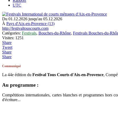
Rapport
UTC
Du 01.12.2026 jusqu'au 05.12.2026
À
Pays d'Aix-en-Provence (13)
http://festivaltouscourts.com
Catégories:
Festivals
,
Bouches-du-Rhône
,
Festivals Bouches-du-Rhô
Visites: 1251
Share
Tweet
Share
Share
Communiqué
La 44e édition du
Festival Tous Courts d'Aix-en-Provence
, Compét
Au programme :
Compétitions internationales, cartes blanches et programmes hors comp
d'écriture...