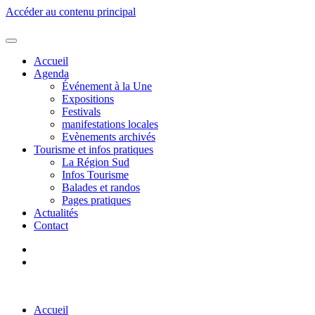
Accéder au contenu principal
Accueil
Agenda
Événement à la Une
Expositions
Festivals
manifestations locales
Evènements archivés
Tourisme et infos pratiques
La Région Sud
Infos Tourisme
Balades et randos
Pages pratiques
Actualités
Contact
Accueil