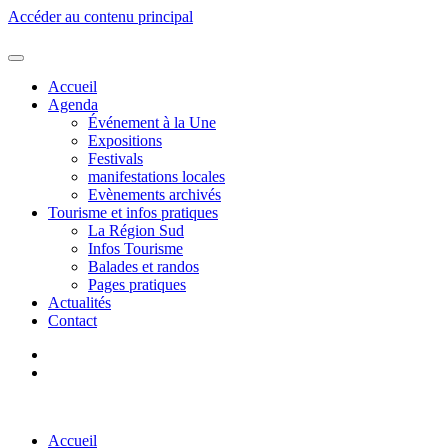
Accéder au contenu principal
Accueil
Agenda
Événement à la Une
Expositions
Festivals
manifestations locales
Evènements archivés
Tourisme et infos pratiques
La Région Sud
Infos Tourisme
Balades et randos
Pages pratiques
Actualités
Contact
Accueil