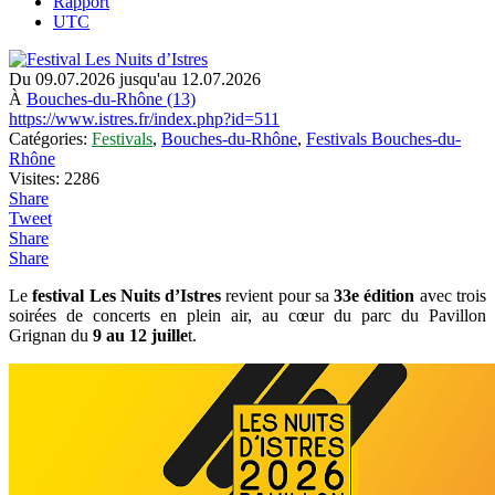
Rapport
UTC
Du 09.07.2026 jusqu'au 12.07.2026
À
Bouches-du-Rhône (13)
https://www.istres.fr/index.php?id=511
Catégories:
Festivals
,
Bouches-du-Rhône
,
Festivals Bouches-du-
Rhône
Visites: 2286
Share
Tweet
Share
Share
Le
festival Les Nuits d’Istres
revient pour sa
33e édition
avec trois
soirées de concerts en plein air, au cœur du parc du Pavillon
Grignan du
9 au 12 juille
t.