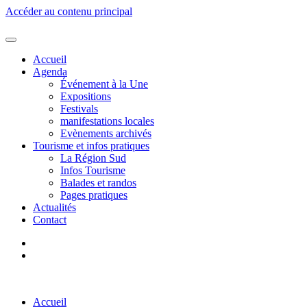
Accéder au contenu principal
Accueil
Agenda
Événement à la Une
Expositions
Festivals
manifestations locales
Evènements archivés
Tourisme et infos pratiques
La Région Sud
Infos Tourisme
Balades et randos
Pages pratiques
Actualités
Contact
Accueil