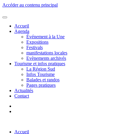
Accéder au contenu principal
Accueil
Agenda
Événement à la Une
Expositions
Festivals
manifestations locales
Evènements archivés
Tourisme et infos pratiques
La Région Sud
Infos Tourisme
Balades et randos
Pages pratiques
Actualités
Contact
Accueil