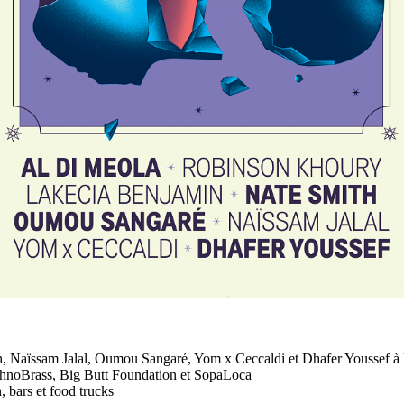
 Naïssam Jalal, Oumou Sangaré, Yom x Ceccaldi et Dhafer Youssef à l
chnoBrass, Big Butt Foundation et SopaLoca
n, bars et food trucks