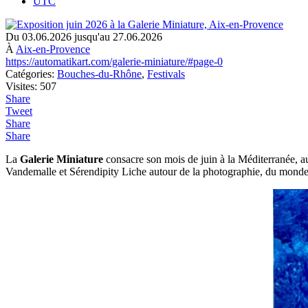
UTC
Du 03.06.2026 jusqu'au 27.06.2026
À
Aix-en-Provence
https://automatikart.com/galerie-miniature/#page-0
Catégories:
Bouches-du-Rhône
,
Festivals
Visites: 507
Share
Tweet
Share
Share
La
Galerie Miniature
consacre son mois de juin à la Méditerranée, a
Vandemalle et Sérendipity Liche autour de la photographie, du monde m