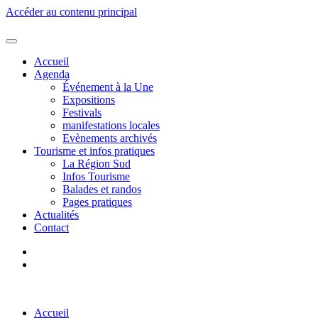
Accéder au contenu principal
Accueil
Agenda
Événement à la Une
Expositions
Festivals
manifestations locales
Evènements archivés
Tourisme et infos pratiques
La Région Sud
Infos Tourisme
Balades et randos
Pages pratiques
Actualités
Contact
Accueil