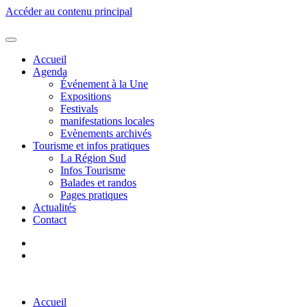
Accéder au contenu principal
Accueil
Agenda
Événement à la Une
Expositions
Festivals
manifestations locales
Evènements archivés
Tourisme et infos pratiques
La Région Sud
Infos Tourisme
Balades et randos
Pages pratiques
Actualités
Contact
Accueil