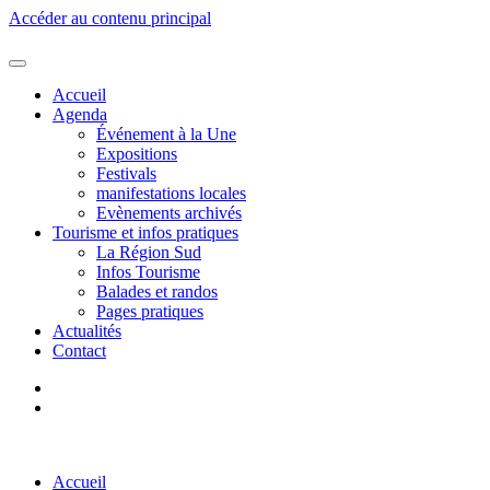
Accéder au contenu principal
Accueil
Agenda
Événement à la Une
Expositions
Festivals
manifestations locales
Evènements archivés
Tourisme et infos pratiques
La Région Sud
Infos Tourisme
Balades et randos
Pages pratiques
Actualités
Contact
Accueil