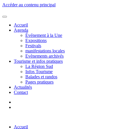
Accéder au contenu principal
Accueil
Agenda
Événement à la Une
Expositions
Festivals
manifestations locales
Evènements archivés
Tourisme et infos pratiques
La Région Sud
Infos Tourisme
Balades et randos
Pages pratiques
Actualités
Contact
Accueil