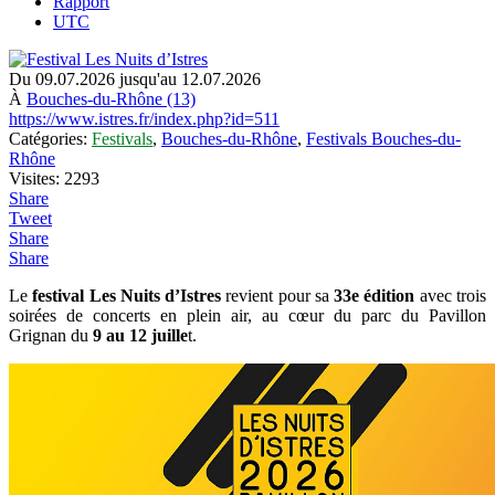
Rapport
UTC
Du 09.07.2026 jusqu'au 12.07.2026
À
Bouches-du-Rhône (13)
https://www.istres.fr/index.php?id=511
Catégories:
Festivals
,
Bouches-du-Rhône
,
Festivals Bouches-du-
Rhône
Visites: 2293
Share
Tweet
Share
Share
Le
festival Les Nuits d’Istres
revient pour sa
33e édition
avec trois
soirées de concerts en plein air, au cœur du parc du Pavillon
Grignan du
9 au 12 juille
t.