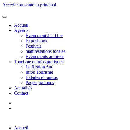
Accéder au contenu principal
Accueil
Agenda
Événement à la Une
Expositions
Festivals
manifestations locales
Evènements archivés
Tourisme et infos pratiques
La Région Sud
Infos Tourisme
Balades et randos
Pages pratiques
Actualités
Contact
Accueil