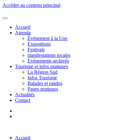
Accéder au contenu principal
Accueil
Agenda
Événement à la Une
Expositions
Festivals
manifestations locales
Evènements archivés
Tourisme et infos pratiques
La Région Sud
Infos Tourisme
Balades et randos
Pages pratiques
Actualités
Contact
Accueil