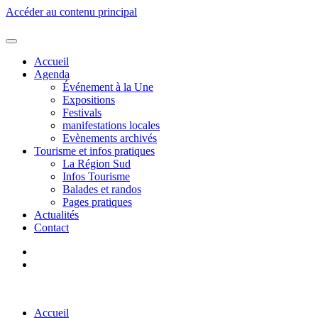
Accéder au contenu principal
Accueil
Agenda
Événement à la Une
Expositions
Festivals
manifestations locales
Evènements archivés
Tourisme et infos pratiques
La Région Sud
Infos Tourisme
Balades et randos
Pages pratiques
Actualités
Contact
Accueil