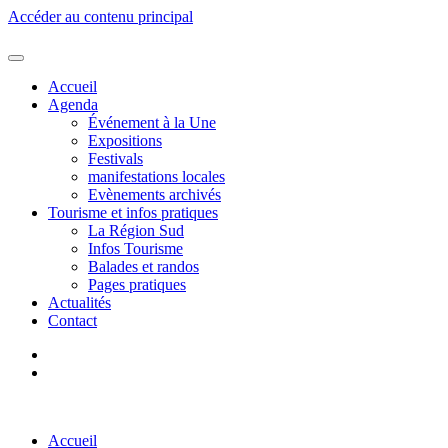
Accéder au contenu principal
Accueil
Agenda
Événement à la Une
Expositions
Festivals
manifestations locales
Evènements archivés
Tourisme et infos pratiques
La Région Sud
Infos Tourisme
Balades et randos
Pages pratiques
Actualités
Contact
Accueil