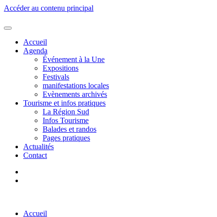
Accéder au contenu principal
Accueil
Agenda
Événement à la Une
Expositions
Festivals
manifestations locales
Evènements archivés
Tourisme et infos pratiques
La Région Sud
Infos Tourisme
Balades et randos
Pages pratiques
Actualités
Contact
Accueil