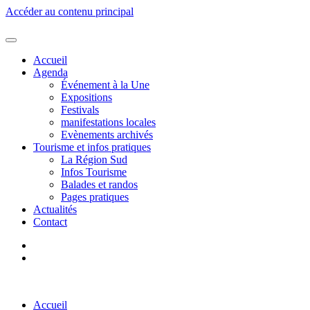
Accéder au contenu principal
Accueil
Agenda
Événement à la Une
Expositions
Festivals
manifestations locales
Evènements archivés
Tourisme et infos pratiques
La Région Sud
Infos Tourisme
Balades et randos
Pages pratiques
Actualités
Contact
Accueil