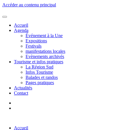
Accéder au contenu principal
Accueil
Agenda
Événement à la Une
Expositions
Festivals
manifestations locales
Evènements archivés
Tourisme et infos pratiques
La Région Sud
Infos Tourisme
Balades et randos
Pages pratiques
Actualités
Contact
Accueil