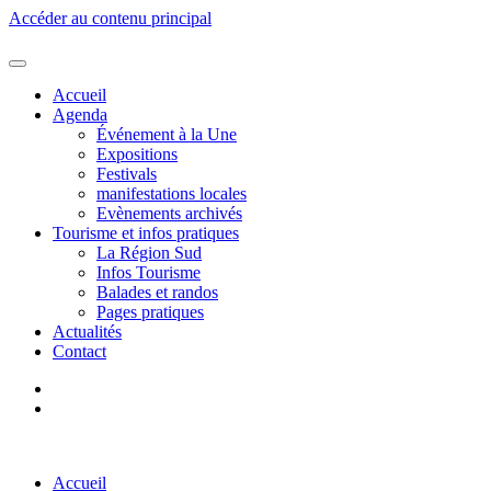
Accéder au contenu principal
Accueil
Agenda
Événement à la Une
Expositions
Festivals
manifestations locales
Evènements archivés
Tourisme et infos pratiques
La Région Sud
Infos Tourisme
Balades et randos
Pages pratiques
Actualités
Contact
Accueil